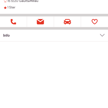
15.5/20
Gault&Millau
1
Ster
Info