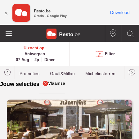
Resto.be
×
Download
Gratis - Google Play
U zocht op:
Antwerpen
Filter
07 Aug
2p
Diner
Promoties
Gault&Millau
Michelinsterren
Meest
Vlaamse
Jouw selecties