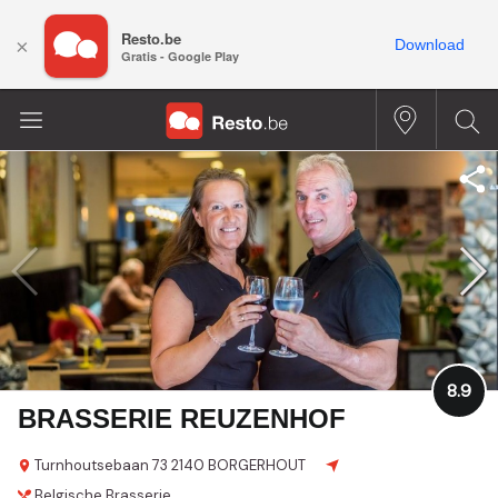
Resto.be
×
Download
Gratis - Google Play
8.9
BRASSERIE REUZENHOF
Turnhoutsebaan 73
2140 BORGERHOUT
Belgische
Brasserie