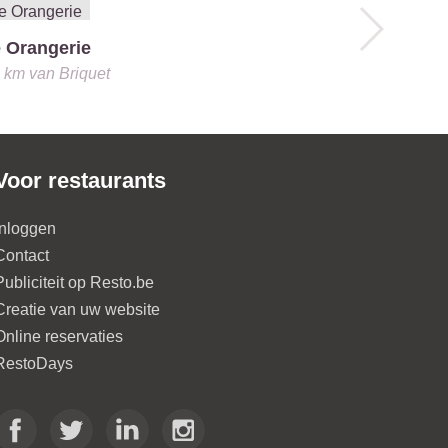
 Orangerie
La Roche
0 km
van
Briquet
1.1 km
van
B
Voor restaurants
Inloggen
Contact
Publiciteit op Resto.be
Creatie van uw website
Online reservaties
RestoDays