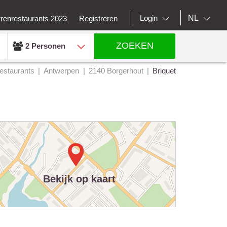
NL
Login
rrenrestaurants 2023
Registreren
ZOEKEN
2 Personen
estaurants
Antwerpen
2140 Borgerhout
Briquet
Bekijk op kaart