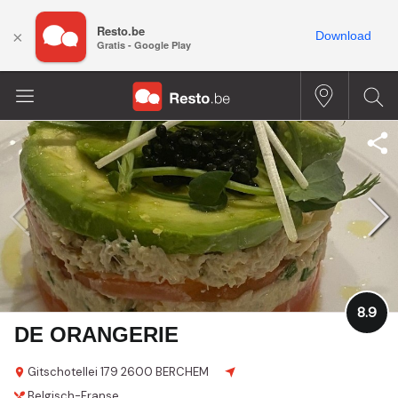
Resto.be
×
Download
Gratis - Google Play
8.9
DE ORANGERIE
Gitschotellei 179
2600 BERCHEM
Belgisch-Franse