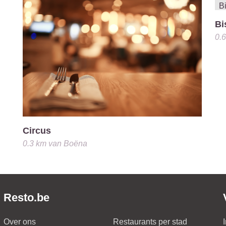
Bi
0.
Circus
0.3 km
van
Boëna
Resto.be
Over ons
Restaurants per stad