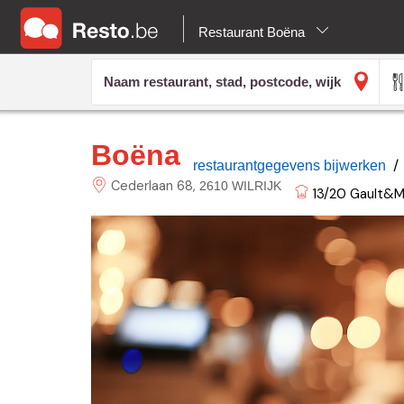
Restaurant Boëna
Boëna
/
restaurantgegevens bijwerken
Cederlaan
68
2610 WILRIJK
13/20
Gault&Mi