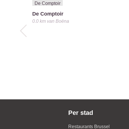
De Comptoir
0.0 km
van
Boëna
Per stad
Restaurants Brussel