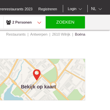
NL
Login
rrenrestaurants 2023
Registreren
ZOEKEN
2 Personen
Restaurants
Antwerpen
2610 Wilrijk
Boëna
Bekijk op kaart