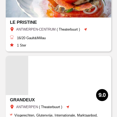
LE PRISTINE
ANTWERPEN-CENTRUM
(
Theaterbuurt
)
16/20
Gault&Millau
1
Ster
9.0
GRANDEUX
ANTWERPEN
(
Theaterbuurt
)
Visgerechten, Glutenvrije, Internationale, Marktaanbod,