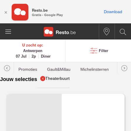
Resto.be
×
Download
Gratis - Google Play
U zocht op:
Antwerpen
Filter
07 Jul
2p
Diner
Promoties
Gault&Millau
Michelinsterren
Meest
Theaterbuurt
Jouw selecties