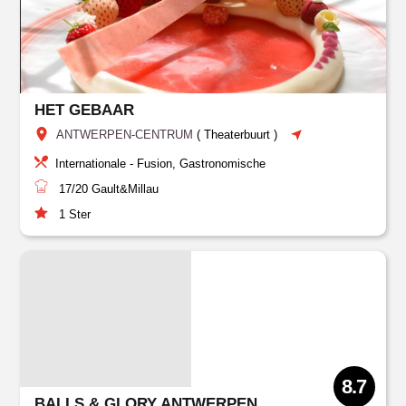
HET GEBAAR
ANTWERPEN-CENTRUM
(
Theaterbuurt
)
Internationale - Fusion, Gastronomische
17/20
Gault&Millau
1
Ster
8.7
BALLS & GLORY ANTWERPEN