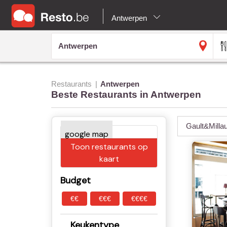
Antwerpen
Restaurants
Antwerpen
Beste Restaurants in Antwerpen
Gault&Milla
Toon restaurants op
kaart
Budget
€€
€€€
€€€€
Keukentype