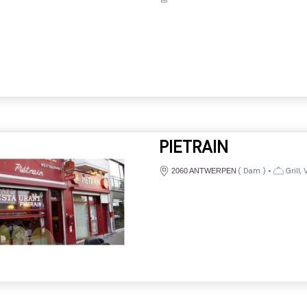
PIETRAIN
(
Dam
)
•
Grill,
2060 ANTWERPEN