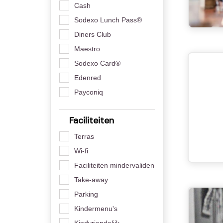
Cash
Sodexo Lunch Pass®
Diners Club
Maestro
Sodexo Card®
Edenred
Payconiq
Faciliteiten
Terras
Wi-fi
Faciliteiten mindervaliden
Take-away
Parking
Kindermenu's
Kindvriendelijk