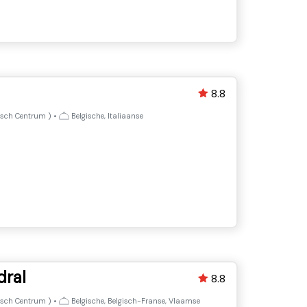
8.8
isch Centrum
)
•
Belgische, Italiaanse
dral
8.8
isch Centrum
)
•
Belgische, Belgisch-Franse, Vlaamse