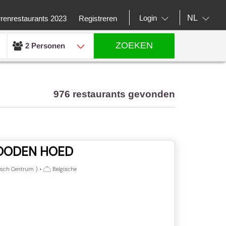
NL
Login
rrenrestaurants 2023
Registreren
ZOEKEN
2 Personen
976 restaurants gevonden
ROODEN HOED
isch Centrum
)
•
Belgische