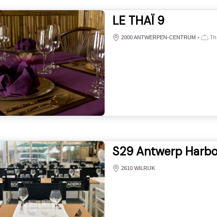
LE THAÏ 9
•
Tha
2000 ANTWERPEN-CENTRUM
S29 Antwerp Harbo
2610 WILRIJK