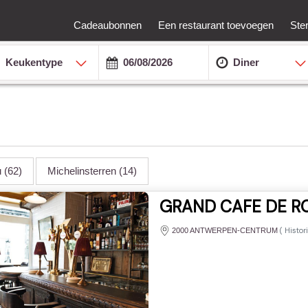
Cadeaubonnen
Een restaurant toevoegen
Ste
Keukentype
Diner
u
(62)
Michelinsterren
(14)
GRAND CAFE DE 
(
Histor
2000 ANTWERPEN-CENTRUM