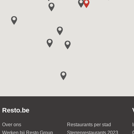
Resto.be
Over ons
Restaurants per stad
Werken bij Resto Group
Sterrenrestaurants 2023