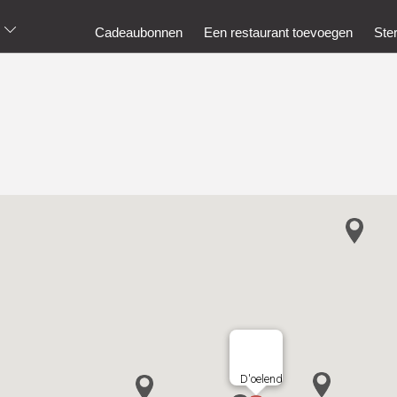
Cadeaubonnen
Een restaurant toevoegen
Ste
D'oelend