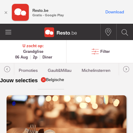
Resto.be
×
Download
Gratis - Google Play
U zocht op:
Grandglise
Filter
06 Aug
2p
Diner
Promoties
Gault&Millau
Michelinsterren
Meest
Belgische
Jouw selecties