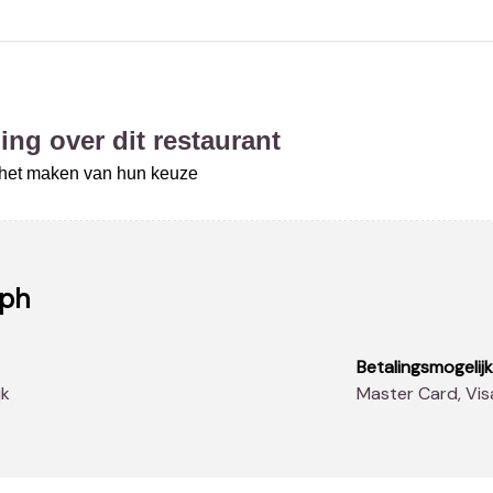
ing over dit restaurant
j het maken van hun keuze
eph
Betalingsmogelij
jk
Master Card, Vis