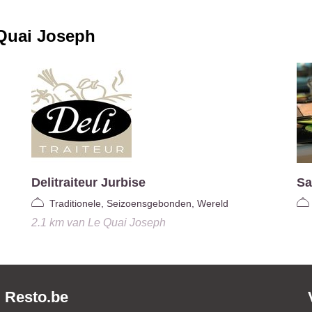
Quai Joseph
Delitraiteur Jurbise
Sa
Traditionele, Seizoensgebonden, Wereld
2.1 km
van
Le Quai Joseph
Resto.be