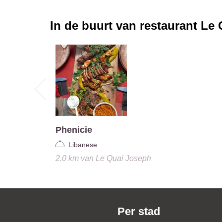
In de buurt van restaurant
Le 
Phenicie
Libanese
2.0 km
van
Le Quai Joseph
Per stad