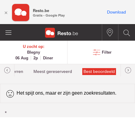
Resto.be
×
Download
Gratis - Google Play
U zocht op:
Blegny
Filter
06 Aug
2p
Diner
helinsterren
Meest gereserveerd
Best beoordeeld
Het spijt ons, maar er zijn geen zoekresultaten.
*