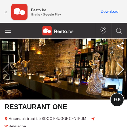
Resto.be
×
Download
Gratis - Google Play
9.6
RESTAURANT ONE
Arsenaalstraat 55
8000 BRUGGE CENTRUM
Belgische