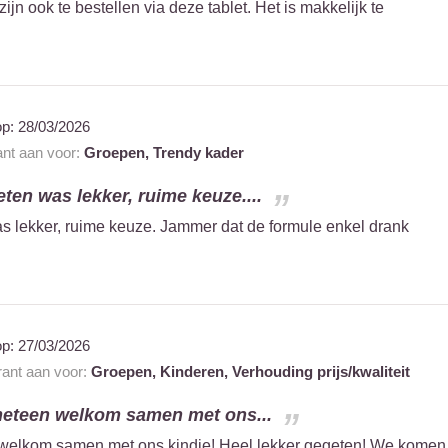
ijn ook te bestellen via deze tablet. Het is makkelijk te
op:
28/03/2026
ant aan voor:
Groepen,
Trendy kader
eten was lekker, ruime keuze....
as lekker, ruime keuze. Jammer dat de formule enkel drank
op:
27/03/2026
rant aan voor:
Groepen,
Kinderen,
Verhouding prijs/kwaliteit
eteen welkom samen met ons...
welkom samen met ons kindje! Heel lekker gegeten! We komen