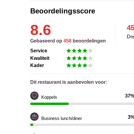
Beoordelingsscore
8.6
4
Doo
Gebaseerd op
458
beoordelingen
Service
Kwaliteit
Kader
Dit restaurant is aanbevolen voor:
37
Koppels
3
Business lunch/diner