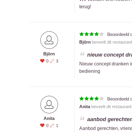
terug!
Beoordeeld 
Björn
beveelt dit restauran
Björn
nieuw concept dra
0
3
Nieuw concept dranken in
bediening
Beoordeeld 
Anita
beveelt dit restauran
Anita
aanbod gerechten,
0
1
Aanbod gerechten, vriend