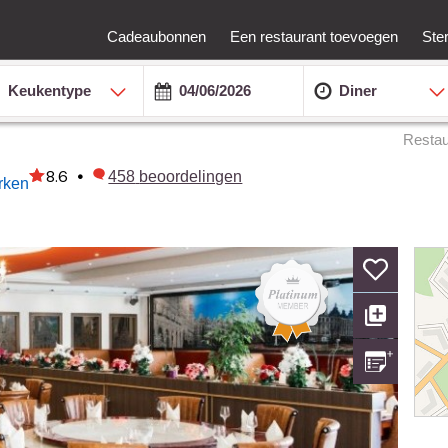
Cadeaubonnen
Een restaurant toevoegen
Ste
Keukentype
Diner
Restau
8.6
•
458
beoordelingen
rken