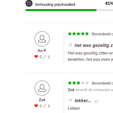
81
Verhouding prijs/kwaliteit
Beoordeeld 
het was gezellig z
An P.
Het was gezellig zitten e
0
1
bestellen, het was even
Beoordeeld 
Zoë
beveelt dit restaurant 
Zoë
lekker...
0
2
Lekker