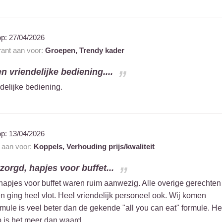
op:
27/04/2026
rant aan voor:
Groepen,
Trendy kader
en vriendelijke bediening....
ndelijke bediening.
op:
13/04/2026
t aan voor:
Koppels,
Verhouding prijs/kwaliteit
zorgd, hapjes voor buffet...
 hapjes voor buffet waren ruim aanwezig. Alle overige gerechten
 ging heel vlot. Heel vriendelijk personeel ook. Wij komen
mule is veel beter dan de gekende "all you can eat" formule. He
p is het meer dan waard.