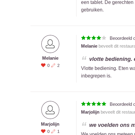
een tablet. De gerechten z
gebruiken.
Beoordeeld 
Melanie
beveelt dit restaur
Melanie
vlotte bediening. 
0
2
Vlotte bediening. Eten w
inbegrepen is.
Beoordeeld 
Marjolijn
beveelt dit restau
Marjolijn
we voelden ons m
0
1
We voelden ons meteen 