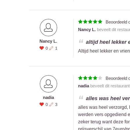
Beoordeeld 
Nancy L.
beveelt dit restau
Nancy L.
altijd heel lekker 
0
1
Altijd heel lekker en vrie
Beoordeeld 
nadia
beveelt dit restauran
nadia
alles was heel ver
0
3
alles was heel verzorgd,
werden vers opgediend en
zeker terug want deze for
prijsverschil van 7euro/p