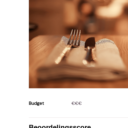
Budget
€€€
Beoordelingsscore