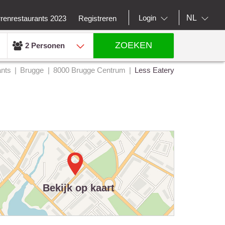
NL
Login
rrenrestaurants 2023
Registreren
ZOEKEN
2 Personen
ants
Brugge
8000 Brugge Centrum
Less Eatery
Bekijk op kaart