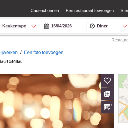
Cadeaubonnen
Een restaurant toevoegen
Ste
Keukentype
Diner
Restaur
/
bijwerken
Een foto toevoegen
ault&Millau