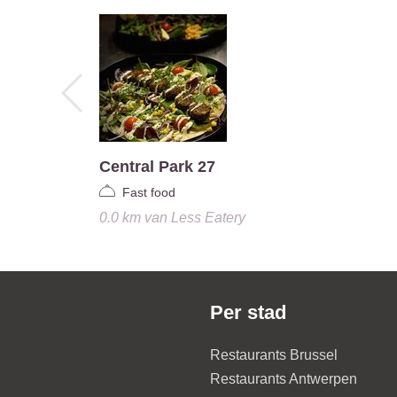
Central Park 27
Fast food
0.0 km
van
Less Eatery
Per stad
Restaurants Brussel
Restaurants Antwerpen