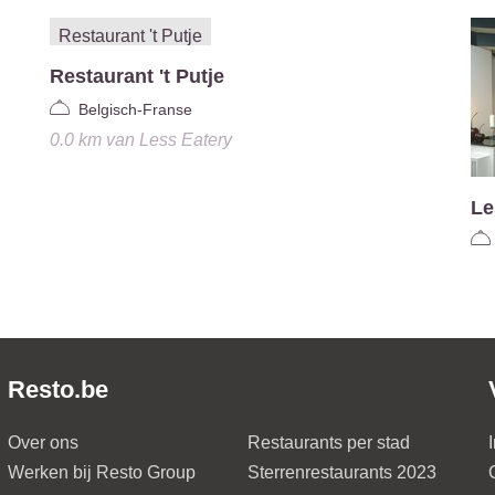
Restaurant 't Putje
Belgisch-Franse
0.0 km
van
Less Eatery
Le
Resto.be
Over ons
Restaurants per stad
Werken bij Resto Group
Sterrenrestaurants 2023