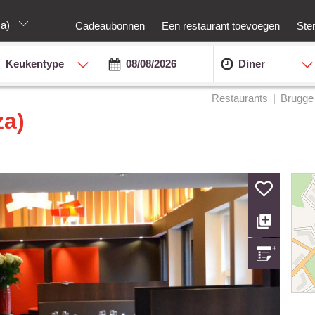
za)
Cadeaubonnen
Een restaurant toevoegen
Ste
Keukentype
Diner
Restaurants
Brugge
za)