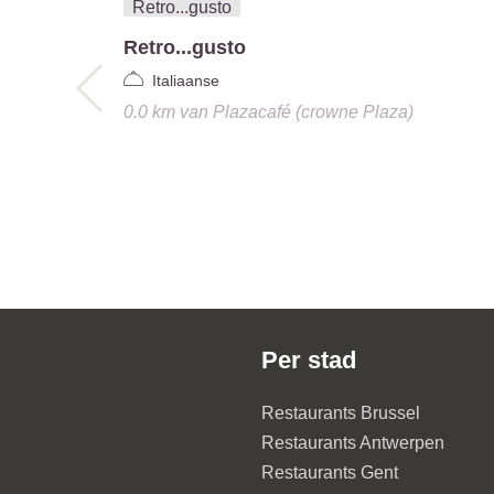
Retro...gusto
Italiaanse
0.0 km
van
Plazacafé (crowne Plaza)
Per stad
Restaurants Brussel
Restaurants Antwerpen
Restaurants Gent