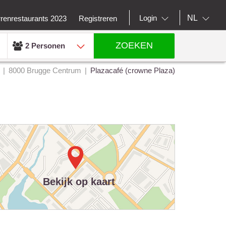
NL
Login
rrenrestaurants 2023
Registreren
ZOEKEN
2 Personen
8000 Brugge Centrum
Plazacafé (crowne Plaza)
Bekijk op kaart