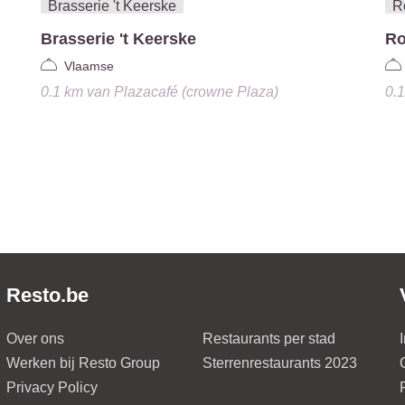
Brasserie 't Keerske
Ro
Vlaamse
0.1 km
van
Plazacafé (crowne Plaza)
0.
Resto.be
Over ons
Restaurants per stad
Werken bij Resto Group
Sterrenrestaurants 2023
Privacy Policy