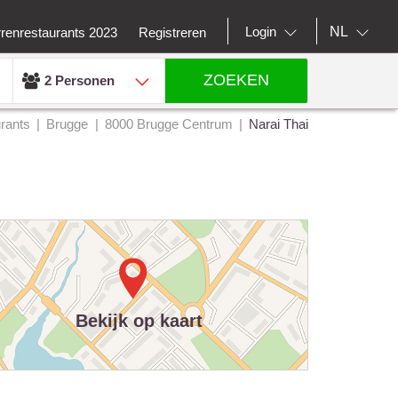
NL
Login
rrenrestaurants 2023
Registreren
ZOEKEN
2 Personen
rants
Brugge
8000 Brugge Centrum
Narai Thai
Bekijk op kaart