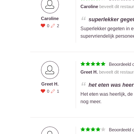
Caroline
beveelt dit restau
Caroline
superlekker gegete
0
2
Superlekker gegeten in een
supervriendelijk persone
Beoordeeld 
Greet H.
beveelt dit restau
Greet H.
het eten was heerl
0
1
Het eten was heerlijk, de
nog meer.
Beoordeeld 