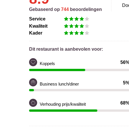
Doo
Gebaseerd op
744
beoordelingen
Service
Kwaliteit
Kader
Dit restaurant is aanbevolen voor:
56
Koppels
5
Business lunch/diner
68
Verhouding prijs/kwaliteit