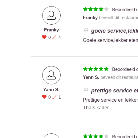
Beoordeeld 
Franky
beveelt dit restaura
Franky
goeie service,lekk
0
4
Goeie service,lekker ete
Beoordeeld 
Yann S.
beveelt dit restaur
Yann S.
prettige service 
0
1
Prettige service en lekke
Thais kader
Beoordeeld 