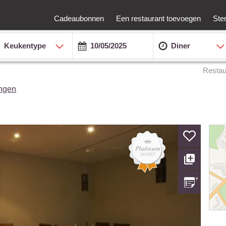
Cadeaubonnen
Een restaurant toevoegen
Ste
Keukentype
Diner
Restau
ingen