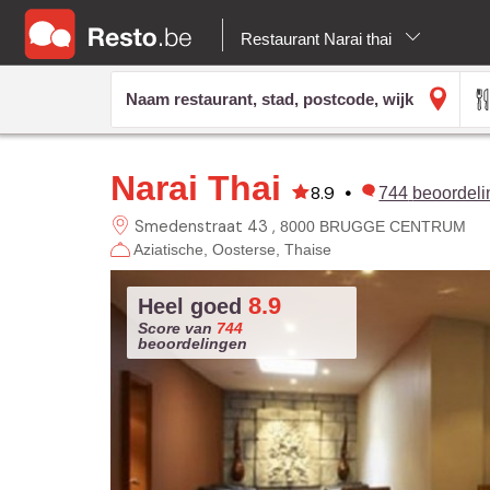
Restaurant Narai thai
Narai Thai
8.9
•
744
beoordel
Smedenstraat 43
8000 BRUGGE CENTRUM
Aziatische
Oosterse
Thaise
8.9
Heel goed
Score van
744
beoordelingen