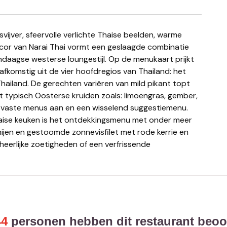
ecor van Narai Thai vormt een geslaagde combinatie
ndaagse westerse loungestijl. Op de menukaart prijkt
fkomstig uit de vier hoofdregios van Thailand: het
ailand. De gerechten variëren van mild pikant topt
 typisch Oosterse kruiden zoals: limoengras, gember,
ie vaste menus aan en een wisselend suggestiemenu.
haise keuken is het ontdekkingsmenu met onder meer
ijen en gestoomde zonnevisfilet met rode kerrie en
 heerlijke zoetigheden of een verfrissende
44
personen hebben dit restaurant beoo