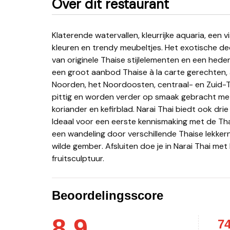
Over dit restaurant
Klaterende watervallen, kleurrijke aquaria, een visvijver, sfeervolle verlichte Thaise beelden, warme
kleuren en trendy meubeltjes. Het exotische d
van originele Thaise stijlelementen en een hede
een groot aanbod Thaise à la carte gerechten, a
Noorden, het Noordoosten, centraal- en Zuid-Th
pittig en worden verder op smaak gebracht met
koriander en kefirblad. Narai Thai biedt ook dr
Ideaal voor een eerste kennismaking met de T
een wandeling door verschillende Thaise lekkern
wilde gember. Afsluiten doe je in Narai Thai met
fruitsculptuur.
Beoordelingsscore
8.9
7