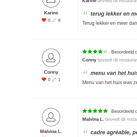
Karine
beveelt dit restaura
Karine
terug lekker en m
0
8
Terug lekker en meer dan
Beoordeeld 
Conny
beveelt dit restaura
Conny
menu van het huis
0
1
Menu van het huis was ze
Beoordeeld 
Malvina L.
beveelt dit rest
Malvina L.
cadre agréable, p