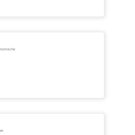
nomische
se