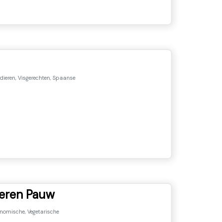
ieren, Visgerechten, Spaanse
veren Pauw
nomische, Vegetarische