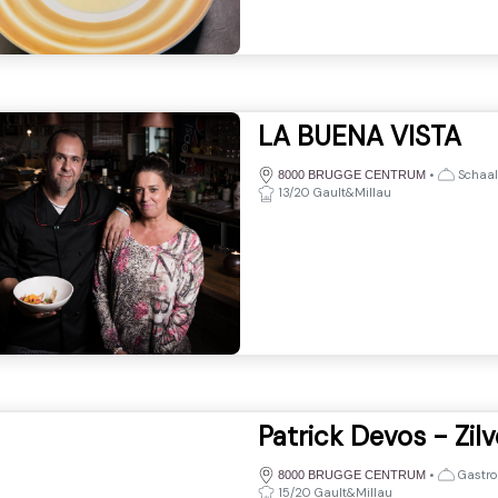
LA BUENA VISTA
•
Schaald
8000 BRUGGE CENTRUM
13/20 Gault&Millau
Patrick Devos - Zil
•
Gastro
8000 BRUGGE CENTRUM
15/20 Gault&Millau