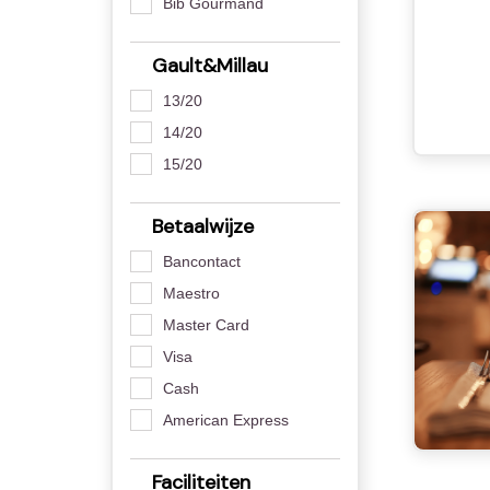
Bib Gourmand
Gault&Millau
13/20
14/20
15/20
Betaalwijze
Bancontact
Maestro
Master Card
Visa
Cash
American Express
Faciliteiten