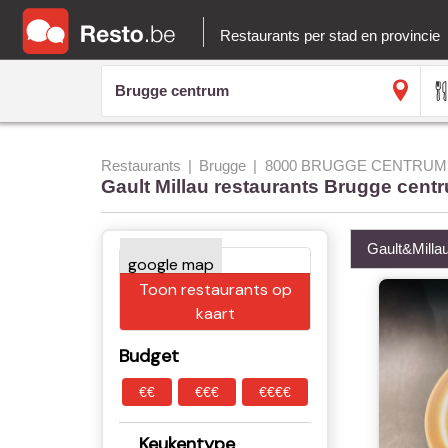
Restaurants per stad en provincie
Restaurants
Brugge
8000 BRUGGE CENTRUM
Gault Millau restaurants Brugge cent
Gault&Milla
Toon restaurants op
kaart
Budget
€€
€€€
€€€€
Keukentype