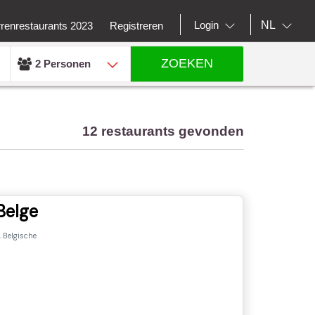
NL
Login
rrenrestaurants 2023
Registreren
ZOEKEN
2 Personen
12 restaurants gevonden
Belge
 Belgische