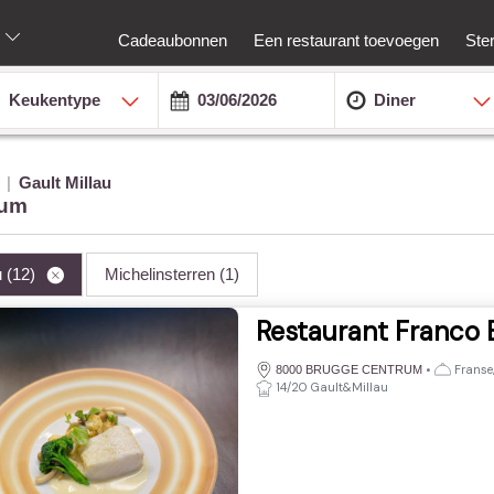
Cadeaubonnen
Een restaurant toevoegen
Ste
Keukentype
Diner
Gault Millau
rum
u
(12)
Michelinsterren
(1)
Restaurant Franco 
•
Franse,
8000 BRUGGE CENTRUM
14/20 Gault&Millau