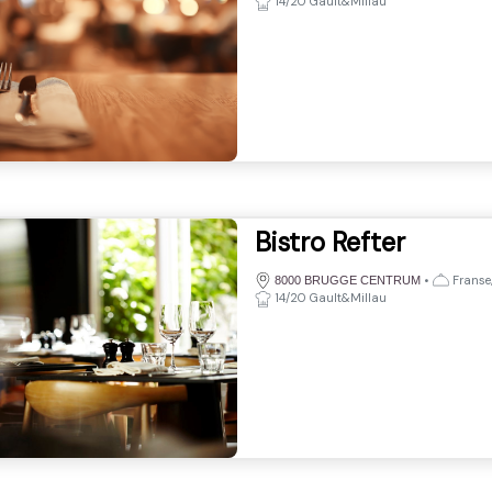
14/20 Gault&Millau
Bistro Refter
•
Franse,
8000 BRUGGE CENTRUM
14/20 Gault&Millau