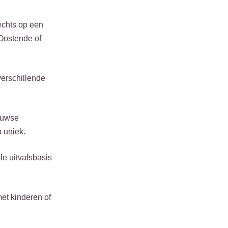
echts op een
 Oostende of
erschillende
eeuwse
 uniek.
le uitvalsbasis
met kinderen of