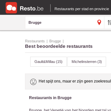
Restaurants per stad en provincie
Restaurants
Brugge
Best beoordeelde restaurants
Gault&Millau
(15)
Michelinsterren
(3)
Het spijt ons, maar er zijn geen zoekresul
Restaurants in Brugge
Brugge, het Venetië van het Noorden met tal va