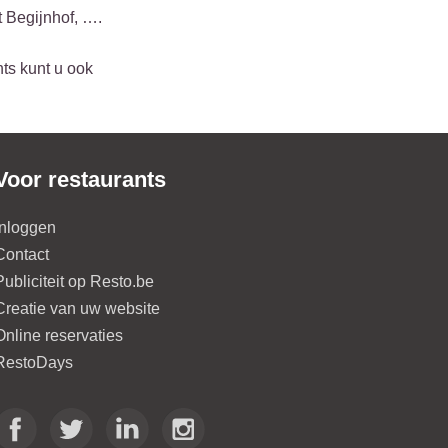
 Begijnhof, ….
ts kunt u ook
Voor restaurants
Inloggen
Contact
Publiciteit op Resto.be
Creatie van uw website
Online reservaties
RestoDays