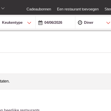
Cadeaubonnen
Een restaurant toevoegen
Ste
Keukentype
Diner
taten.
n heerlijke restaurants