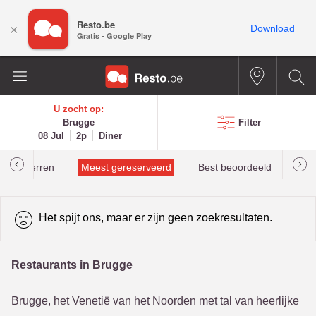
Resto.be
×
Download
Gratis - Google Play
U zocht op:
Brugge
Filter
08 Jul
2p
Diner
helinsterren
Meest gereserveerd
Best beoordeeld
Het spijt ons, maar er zijn geen zoekresultaten.
Restaurants in Brugge
Brugge, het Venetië van het Noorden met tal van heerlijke