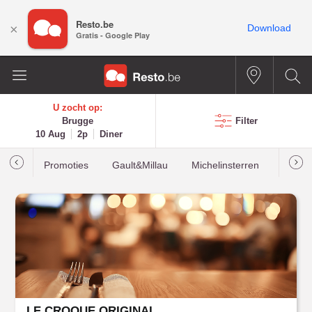
Resto.be
×
Download
Gratis - Google Play
U zocht op:
Brugge
Filter
10 Aug
2p
Diner
Promoties
Gault&Millau
Michelinsterren
Meest
LE CROQUE ORIGINAL