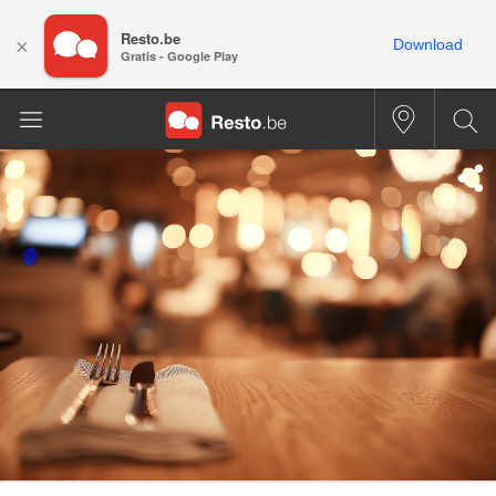
Resto.be
×
Download
Gratis - Google Play