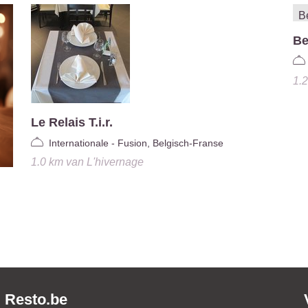
Be
1.
Le Relais T.i.r.
Internationale - Fusion, Belgisch-Franse
1.0 km
van
L'hivernage
Resto.be