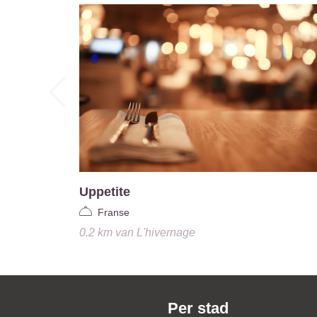
Uppetite
Franse
0.2 km
van
L'hivernage
Per stad