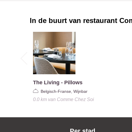
In de buurt van restaurant
Com
The Living - Pillows
Belgisch-Franse, Wijnbar
0.0 km
van
Comme Chez Soi
Per stad