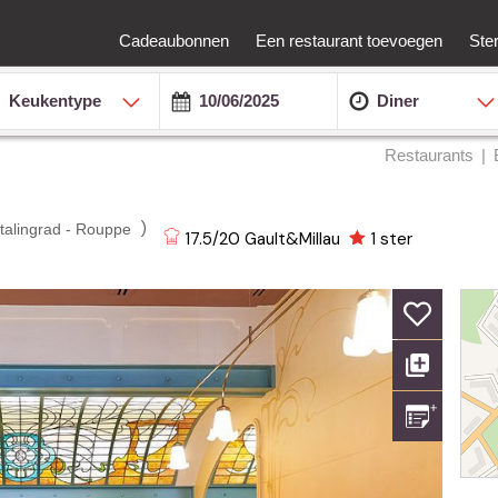
Cadeaubonnen
Een restaurant toevoegen
Ste
Keukentype
Diner
Restaurants
)
talingrad - Rouppe
17.5/20
Gault&Millau
1 ster