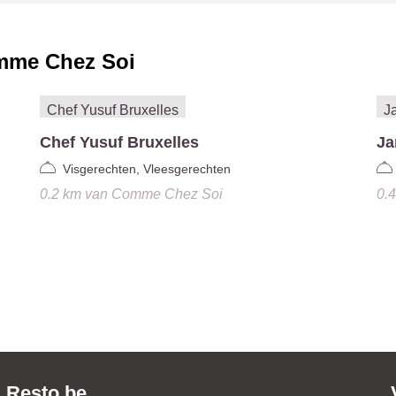
me Chez Soi
Chef Yusuf Bruxelles
Ja
Visgerechten, Vleesgerechten
0.2 km
van
Comme Chez Soi
0.
Resto.be