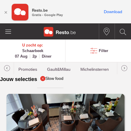
Resto.be
×
Download
Gratis - Google Play
U zocht op:
Schaarbeek
Filter
07 Aug
2p
Diner
Promoties
Gault&Millau
Michelinsterren
Meest
Slow food
Jouw selecties