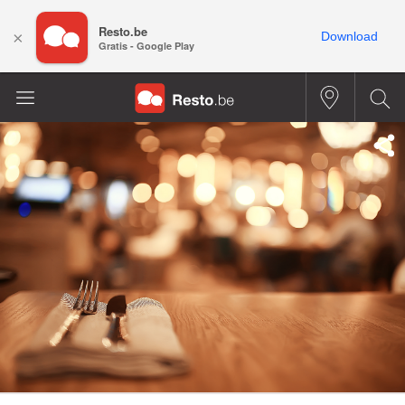
Resto.be
×
Download
Gratis - Google Play