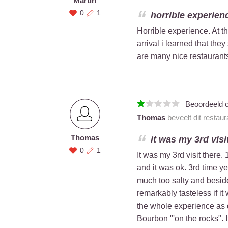
Martin
0
1
horrible experience
Horrible experience. At t
arrival i learned that th
are many nice restaurants
Beoordeeld 
Thomas
beveelt dit restau
Thomas
it was my 3rd visit
0
1
It was my 3rd visit there
and it was ok. 3rd time ye
much too salty and besid
remarkably tasteless if i
the whole experience as dr
Bourbon "'on the rocks". It