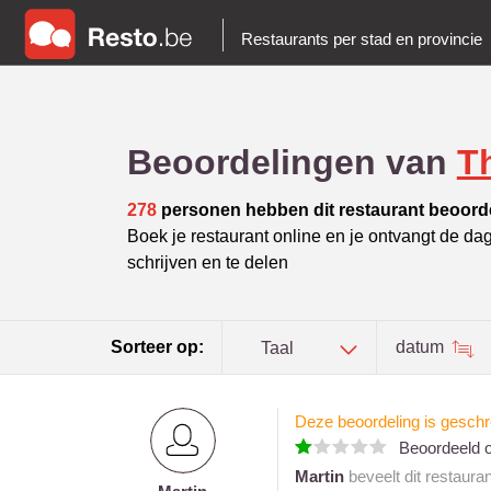
Restaurants per stad en provincie
Beoordelingen van
T
278
personen hebben dit restaurant beoord
Boek je restaurant online en je ontvangt de da
schrijven en te delen
Sorteer op:
datum
Taal
Deze beoordeling is gesch
Beoordeeld 
Martin
beveelt dit restaura