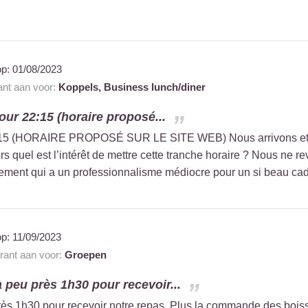
op:
01/08/2023
ant aan voor:
Koppels,
Business lunch/diner
ur 22:15 (horaire proposé...
15 (HORAIRE PROPOSÉ SUR LE SITE WEB) Nous arrivons et on 
rs quel est l’intérêt de mettre cette tranche horaire ? Nous ne
ement qui a un professionnalisme médiocre pour un si beau cadre
op:
11/09/2023
urant aan voor:
Groepen
à peu près 1h30 pour recevoir...
ès 1h30 pour recevoir notre repas. Plus la commande des boisson