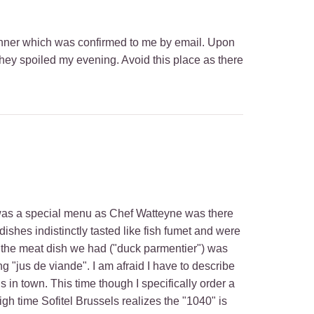
dinner which was confirmed to me by email. Upon
They spoiled my evening. Avoid this place as there
me was a special menu as Chef Watteyne was there
ishes indistinctly tasted like fish fumet and were
 the meat dish we had ("duck parmentier") was
g "jus de viande". I am afraid I have to describe
s in town. This time though I specifically order a
 high time Sofitel Brussels realizes the "1040" is