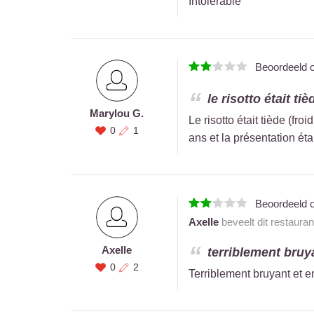
Intolérable
Beoordeeld 
le risotto était ti
Marylou G.
Le risotto était tiède (fr
0
1
ans et la présentation ét
Beoordeeld 
Axelle
beveelt dit restaura
Axelle
terriblement bruya
0
2
Terriblement bruyant et 