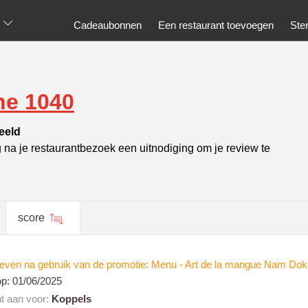
Cadeaubonnen
Een restaurant toevoegen
Ste
he 1040
eeld
g na je restaurantbezoek een uitnodiging om je review te
score
reven na gebruik van de promotie: Menu - Art de la mangue Nam Dok
op:
01/06/2025
nt aan voor:
Koppels