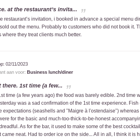
. at the restaurant’s invita...
he restaurant’s invitation, i booked in advance a special menu 
ey sold out the menu. Probably to customers who did not book it. 
 where they treat clients much better.
op:
02/11/2023
rant aan voor:
Business lunch/diner
 there. 1st time (a few...
. 1st time (a few years ago) the food was barely edible. 2nd ti
sterday was a sad confirmation of the 1st time experience. Fish d
e expectations (seashells and "Maigre à l'ostendaise") whereas
t were for the basic and much-too-thick-to-be-honest accompanyin
eadful. As for the bar, it used to make some of the best cocktail
 came neat. Had to order ice on the side... All in all, I think it is