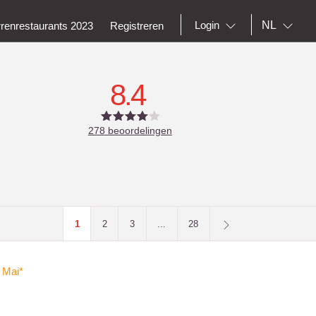
NL
Login
rrenrestaurants 2023
Registreren
8.4
278
beoordelingen
1
2
3
...
28
 Mai*