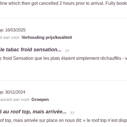
line which then got cancelled 2 hours prior to arrival. Fully boo
op:
16/03/2025
nt aan voor:
Verhouding prijs/kwaliteit
 le tabac froid sensation...
ac froid Sensation que les plats étaient simplement réchauffés 
op:
30/11/2024
taurant aan voor:
Groepen
 au roof top, mais arrivée...
f top, mais arrivée sur place on nous dit: « le roof top n’est di