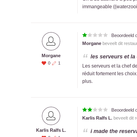
immangeable ((waterzooi)
Beoordeeld 
Morgane
beveelt dit resta
Morgane
les serveurs et la
0
1
Les serveurs et la chef d
réduit fortement les choi
plus.
Beoordeeld 
Karlis Ralfs L.
beveelt dit 
Karlis Ralfs L.
i made the reserva