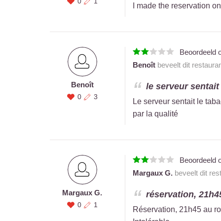
0
1
I made the reservation on
Beoordeeld 
Benoît
beveelt dit restaura
Benoît
le serveur sentait
0
3
Le serveur sentait le tab
par la qualité
Beoordeeld 
Margaux G.
beveelt dit res
Margaux G.
réservation, 21h45
0
1
Réservation, 21h45 au roo