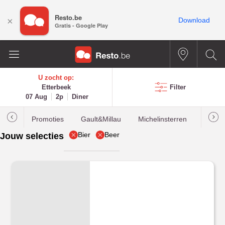
Resto.be
×
Download
Gratis - Google Play
U zocht op:
Etterbeek
Filter
07 Aug
2p
Diner
Promoties
Gault&Millau
Michelinsterren
Meest
Bier
Beer
Jouw selecties