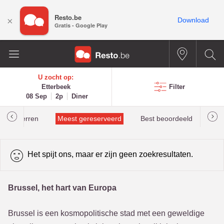
Resto.be
×
Download
Gratis - Google Play
U zocht op:
Etterbeek
Filter
08 Sep
2p
Diner
helinsterren
Meest gereserveerd
Best beoordeeld
Het spijt ons, maar er zijn geen zoekresultaten.
Brussel, het hart van Europa
Brussel is een kosmopolitische stad met een geweldige