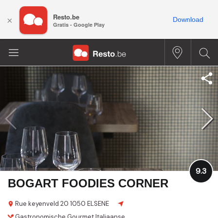
Resto.be
×
Download
Gratis - Google Play
9.3
BOGART FOODIES CORNER
Rue keyenveld 20
1050 ELSENE
Gastronomische
Gourmet
Italiaanse