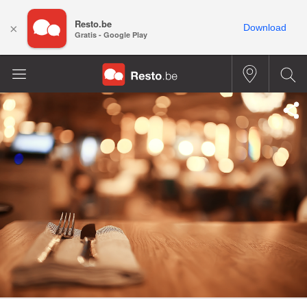
Resto.be
×
Download
Gratis - Google Play