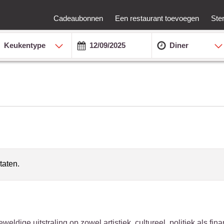
Cadeaubonnen
Een restaurant toevoegen
Ste
Keukentype
Diner
taten.
ldige uitstraling op zowel artistiek, cultureel, politiek als fina