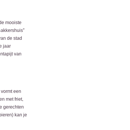
 de mooiste
Bakkershuis”
van de stad
e jaar
ntapijt van
 vormt een
 met friet,
de gerechten
bieren) kan je