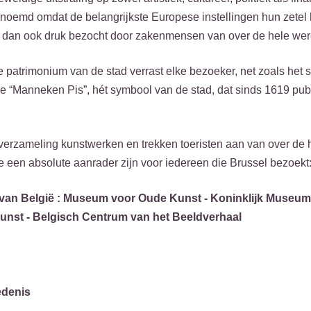
enoemd omdat de belangrijkste Europese instellingen hun zetel
en dan ook druk bezocht door zakenmensen van over de hele wer
e patrimonium van de stad verrast elke bezoeker, net zoals het s
e “Manneken Pis”, hét symbool van de stad, dat sinds 1619 publi
 verzameling kunstwerken en trekken toeristen aan van over de 
e een absolute aanrader zijn voor iedereen die Brussel bezoekt
van België : Museum voor Oude Kunst - Koninklijk Museum
nst - Belgisch Centrum van het Beeldverhaal
edenis