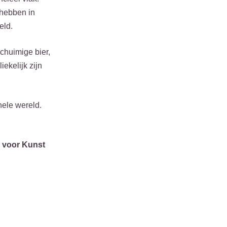
 hebben in
eld.
chuimige bier,
ekelijk zijn
hele wereld.
:
 voor Kunst