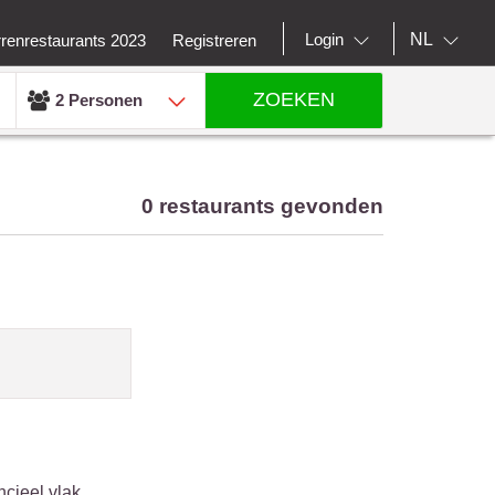
NL
Login
rrenrestaurants 2023
Registreren
ZOEKEN
2 Personen
0 restaurants gevonden
ncieel vlak.