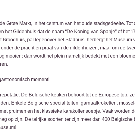
l de Grote Markt, in het centrum van het oude stadsgedeelte. Tot
en het Gildenhuis dat de naam “De Koning van Spanje” of het “
Het Broodhuis, pal tegenover het Stadhuis, herbergt het Museum 
ijd onder de pracht en praal van de gildenhuizen, maar om de twe
g mooier : dan wordt het plein namelijk bedekt met een bloeme
ren.
 gastronomisch moment!
reputatie. De Belgische keuken behoort tot de Europese top: ze
n. Enkele Belgische specialiteiten: garnaalkroketten, mosselen
jn met pruimen en het klassieke karakollensoepje. Vaak worden 
mag op zijn. De talrijke soorten (er zijn meer dan 400 Belgische 
rmuseum!