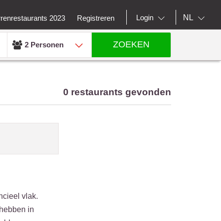
NL
Login
rrenrestaurants 2023
Registreren
ZOEKEN
2 Personen
0 restaurants gevonden
ncieel vlak.
 hebben in