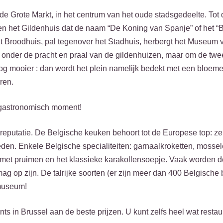
l de Grote Markt, in het centrum van het oude stadsgedeelte. Tot
en het Gildenhuis dat de naam “De Koning van Spanje” of het “
Het Broodhuis, pal tegenover het Stadhuis, herbergt het Museum 
ijd onder de pracht en praal van de gildenhuizen, maar om de twe
g mooier : dan wordt het plein namelijk bedekt met een bloeme
ren.
 gastronomisch moment!
reputatie. De Belgische keuken behoort tot de Europese top: ze
n. Enkele Belgische specialiteiten: garnaalkroketten, mosselen
jn met pruimen en het klassieke karakollensoepje. Vaak worden 
mag op zijn. De talrijke soorten (er zijn meer dan 400 Belgische 
rmuseum!
s in Brussel aan de beste prijzen. U kunt zelfs heel wat restau