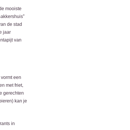
 de mooiste
Bakkershuis”
van de stad
e jaar
ntapijt van
 vormt een
 met friet,
de gerechten
bieren) kan je
rants in