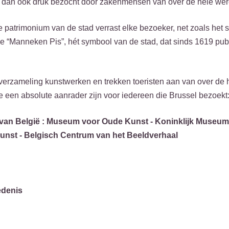
en dan ook druk bezocht door zakenmensen van over de hele wer
e patrimonium van de stad verrast elke bezoeker, net zoals het s
e “Manneken Pis”, hét symbool van de stad, dat sinds 1619 publi
 verzameling kunstwerken en trekken toeristen aan van over de 
e een absolute aanrader zijn voor iedereen die Brussel bezoekt
van België : Museum voor Oude Kunst - Koninklijk Museum
nst - Belgisch Centrum van het Beeldverhaal
edenis