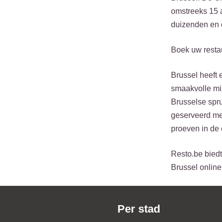
omstreeks 15 a
duizenden en d
Boek uw resta
Brussel heeft 
smaakvolle mix
Brusselse spru
geserveerd met
proeven in de 
Resto.be biedt
Brussel online
Per stad