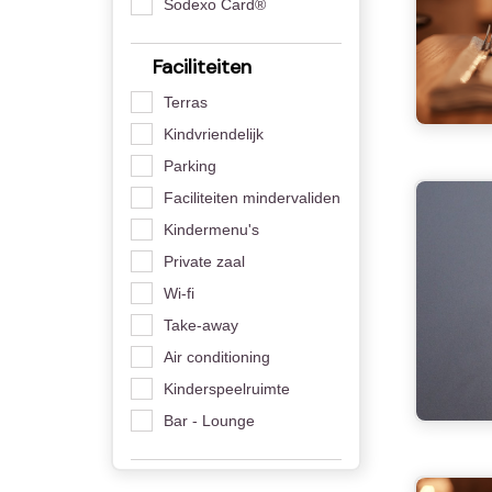
Sodexo Card®
Faciliteiten
Terras
Kindvriendelijk
Parking
Faciliteiten mindervaliden
Kindermenu's
Private zaal
Wi-fi
Take-away
Air conditioning
Kinderspeelruimte
Bar - Lounge