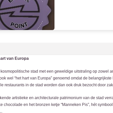
hart van Europa
kosmopolitische stad met een geweldige uitstraling op zowel artist
ook wel “het hart van Europa” genoemd omdat de belangrijkste 
ele restaurants in de stad worden dan ook druk bezocht door z
ende artistieke en architecturale patrimonium van de stad verra
ke chocolade en het bronzen ketje “Manneken Pis”, hét symbool v
t…