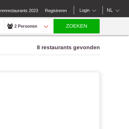
NL
Login
rrenrestaurants 2023
Registreren
ZOEKEN
2 Personen
8 restaurants gevonden