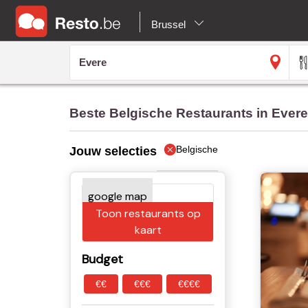
Brussel
Beste Belgische Restaurants in Evere
Belgische
Jouw selecties
Toon restaurants op
kaart
Budget
€€
€€€
€€€€