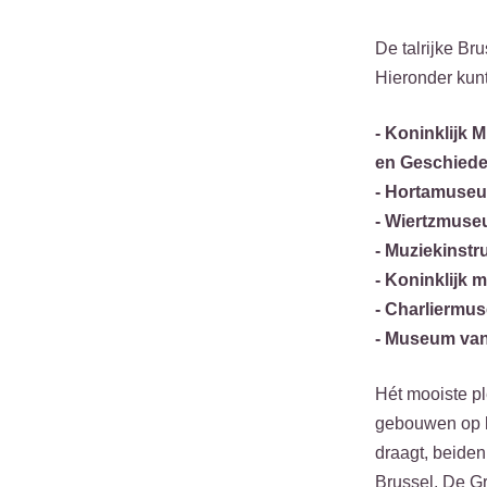
De talrijke Br
Hieronder kunt
- Koninklijk
en Geschiede
- Hortamuse
- Wiertzmus
- Muziekins
- Koninklijk
- Charliermu
- Museum van
Hét mooiste pl
gebouwen op h
draagt, beiden
Brussel. De Gr