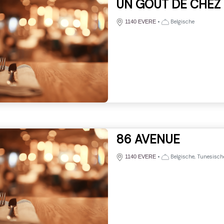
UN GOUT DE CHEZ
•
Belgische
1140 EVERE
86 AVENUE
•
Belgische, Tunesisch
1140 EVERE