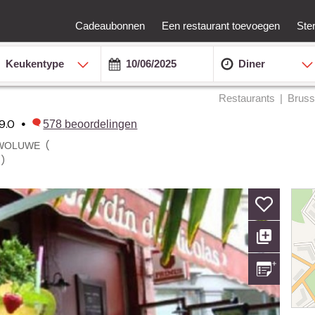
Cadeaubonnen
Een restaurant toevoegen
Ste
Keukentype
Diner
Restaurants
Bruss
9.0
•
578
beoordelingen
(
-WOLUWE
)