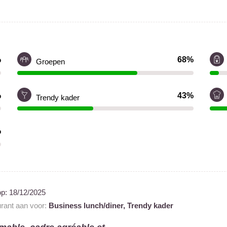
%
68%
Groepen
%
43%
Trendy kader
%
op:
18/12/2025
urant aan voor:
Business lunch/diner,
Trendy kader