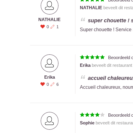
NATHALIE
beveelt dit res
NATHALIE
super chouette ! 
0
1
Super chouette ! Service 
Beoordeeld 
Erika
beveelt dit restauran
Erika
accueil chaleureux
0
6
Accueil chaleureux, nourr
Beoordeeld 
Sophie
beveelt dit restaur