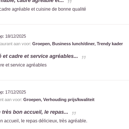
mable, cadre agréable et...
cadre agréable et cuisine de bonne qualité
op:
18/12/2025
staurant aan voor:
Groepen,
Business lunch/diner,
Trendy kader
et cadre et service agréables...
e et service agréables
op:
17/12/2025
ant aan voor:
Groepen,
Verhouding prijs/kwaliteit
 très bon accueil, le repas...
on accueil, le repas délicieux, très agréable.