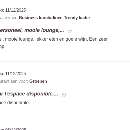
op:
11/12/2025
 aan voor:
Business lunch/diner,
Trendy kader
 personeel, mooie lounge,...
eel, mooie lounge, lekker eten en goeie wijn. Een zeer
op!
op:
11/12/2025
aurant aan voor:
Groepen
r l'espace disponible....
ace disponible.
op:
06/12/2025