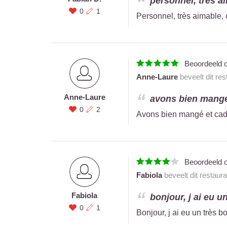
personnel, très ai
0
1
Personnel, très aimable, 
Beoordeeld 
Anne-Laure
beveelt dit re
Anne-Laure
avons bien mangé 
0
2
Avons bien mangé et cadr
Beoordeeld 
Fabiola
beveelt dit restaur
Fabiola
bonjour, j ai eu un
0
1
Bonjour, j ai eu un très b