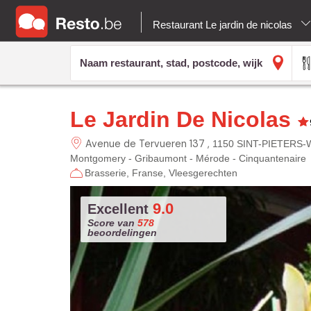
Restaurant Le jardin de nicolas
Le Jardin De Nicolas
Avenue de Tervueren 137
1150 SINT-PIETERS
Montgomery - Gribaumont - Mérode - Cinquantenaire
Brasserie
Franse
Vleesgerechten
9.0
Excellent
Score van
578
beoordelingen