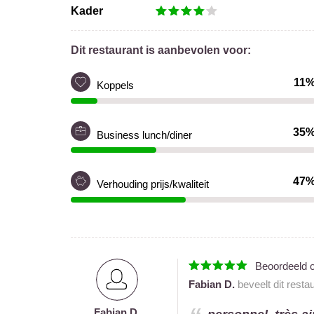
Kader
Dit restaurant is aanbevolen voor:
11
Koppels
35
Business lunch/diner
47
Verhouding prijs/kwaliteit
Beoordeeld 
Fabian D.
beveelt dit resta
Fabian D.