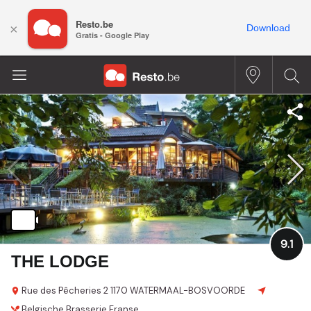
Resto.be
×
Download
Gratis - Google Play
9.1
THE LODGE
Rue des Pêcheries 2
1170 WATERMAAL-BOSVOORDE
Belgische
Brasserie
Franse