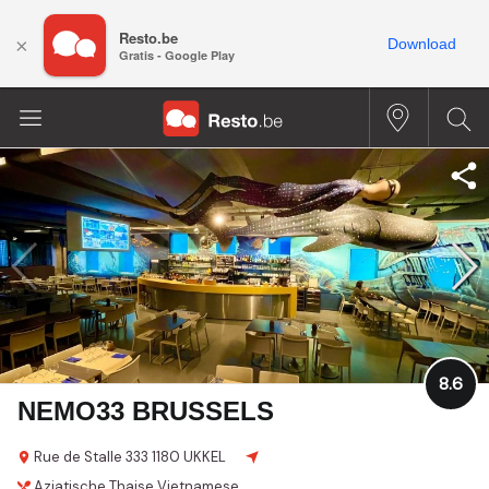
Resto.be
×
Download
Gratis - Google Play
8.6
NEMO33 BRUSSELS
Rue de Stalle 333
1180 UKKEL
Aziatische
Thaise
Vietnamese