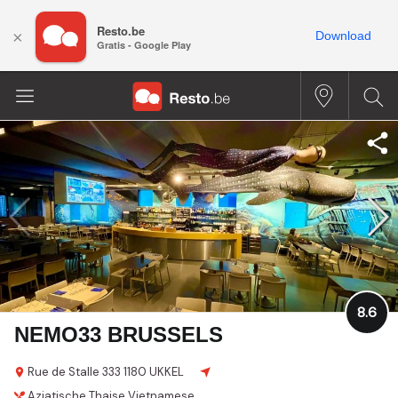
Resto.be
×
Download
Gratis - Google Play
8.6
NEMO33 BRUSSELS
Rue de Stalle 333
1180 UKKEL
Aziatische
Thaise
Vietnamese