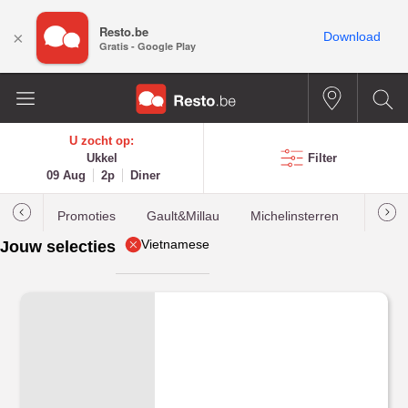
Resto.be
×
Download
Gratis - Google Play
U zocht op:
Ukkel
Filter
09 Aug
2p
Diner
Promoties
Gault&Millau
Michelinsterren
Meest
Vietnamese
Jouw selecties