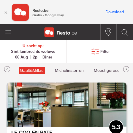
Resto.be
×
Download
Gratis - Google Play
U zocht op:
Sint-lambrechts-woluwe
Filter
06 Aug
2p
Diner
oties
Gault&Millau
Michelinsterren
Meest gereserveerd
5.3
LE COQ EN PATE