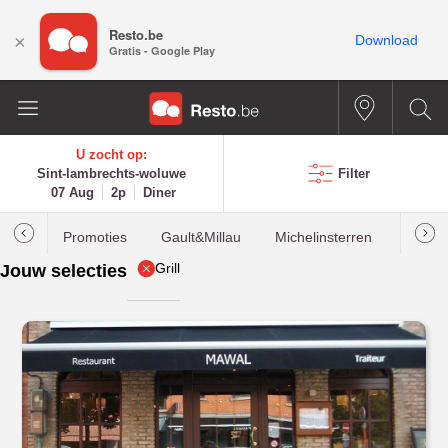
Resto.be
×
Download
Gratis - Google Play
U zocht op:
Sint-lambrechts-woluwe
Filter
07 Aug
2p
Diner
Promoties
Gault&Millau
Michelinsterren
Meest
Grill
Jouw selecties