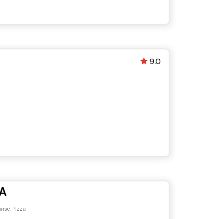
9.0
A
anse, Pizza