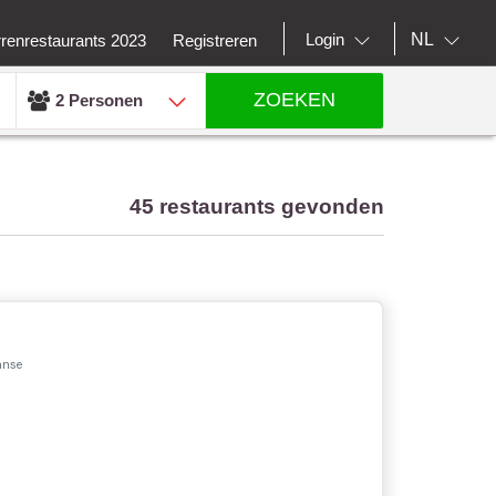
NL
Login
rrenrestaurants 2023
Registreren
ZOEKEN
2 Personen
45 restaurants gevonden
anse