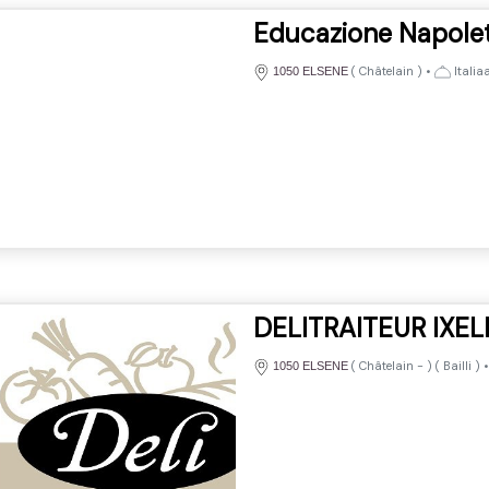
Educazione Napole
(
Châtelain
)
•
Italia
1050 ELSENE
DELITRAITEUR IXEL
(
Châtelain
-
) (
Bailli
)
1050 ELSENE