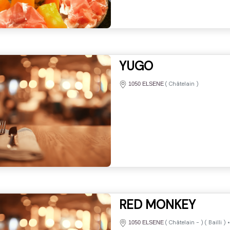
YUGO
(
Châtelain
)
1050 ELSENE
RED MONKEY
(
Châtelain
-
) (
Bailli
)
1050 ELSENE