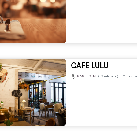
CAFE LULU
(
Châtelain
)
•
Franse
1050 ELSENE