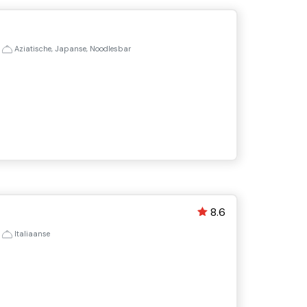
•
Aziatische, Japanse, Noodlesbar
8.6
•
Italiaanse