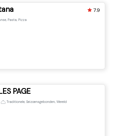
tana
7.9
anse, Pasta, Pizza
LES PAGE
•
Traditionele, Seizoensgebonden, Wereld