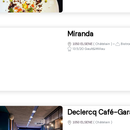
Miranda
(
Châtelain
)
•
Bistro
1050 ELSENE
13.5/20 Gault&Millau
Declercq Café-Gar
(
Châtelain
)
1050 ELSENE