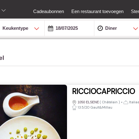
Cadeaubonnen
Een restaurant toevoegen
Ste
Keukentype
Diner
el
RICCIOCAPRICCIO
(
Châtelain
)
•
Italia
1050 ELSENE
13.5/20 Gault&Millau