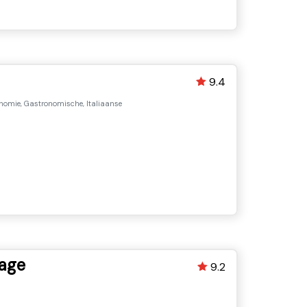
9.4
nomie, Gastronomische, Italiaanse
age
9.2