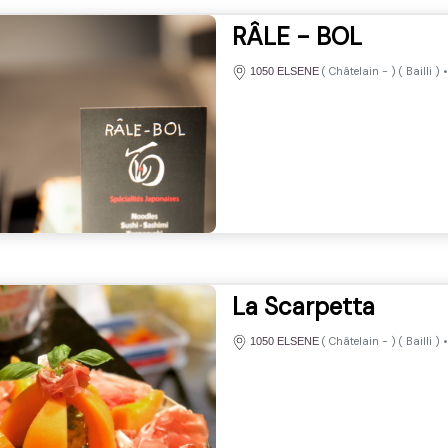
RÂLE - BOL
(
Châtelain
-
) (
Bailli
)
1050 ELSENE
La Scarpetta
(
Châtelain
-
) (
Bailli
)
1050 ELSENE