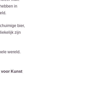
 hebben in
eld.
chuimige bier,
ekelijk zijn
hele wereld.
:
 voor Kunst