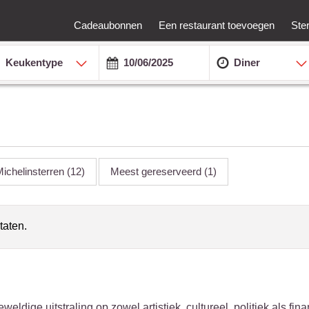
Cadeaubonnen
Een restaurant toevoegen
Ste
Keukentype
Diner
ichelinsterren
(12)
Meest gereserveerd
(1)
taten.
ldige uitstraling op zowel artistiek, cultureel, politiek als fina