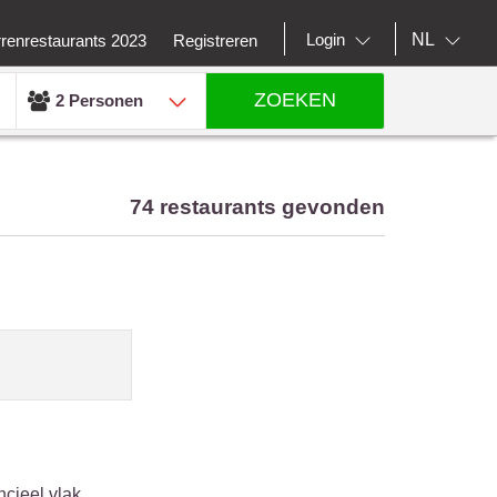
NL
Login
rrenrestaurants 2023
Registreren
ZOEKEN
2 Personen
74 restaurants gevonden
ncieel vlak.