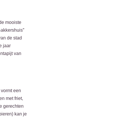
 de mooiste
Bakkershuis”
van de stad
e jaar
ntapijt van
 vormt een
 met friet,
de gerechten
bieren) kan je