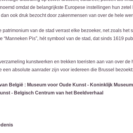
enoemd omdat de belangrijkste Europese instellingen hun zetel
en dan ook druk bezocht door zakenmensen van over de hele wer
e patrimonium van de stad verrast elke bezoeker, net zoals het s
e “Manneken Pis”, hét symbool van de stad, dat sinds 1619 publi
 verzameling kunstwerken en trekken toeristen aan van over de 
e een absolute aanrader zijn voor iedereen die Brussel bezoekt
van België : Museum voor Oude Kunst - Koninklijk Museum
nst - Belgisch Centrum van het Beeldverhaal
edenis