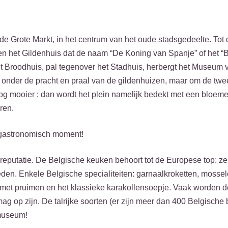
l de Grote Markt, in het centrum van het oude stadsgedeelte. Tot
en het Gildenhuis dat de naam “De Koning van Spanje” of het “
Het Broodhuis, pal tegenover het Stadhuis, herbergt het Museum 
ijd onder de pracht en praal van de gildenhuizen, maar om de twe
g mooier : dan wordt het plein namelijk bedekt met een bloeme
ren.
 gastronomisch moment!
reputatie. De Belgische keuken behoort tot de Europese top: ze
n. Enkele Belgische specialiteiten: garnaalkroketten, mosselen
jn met pruimen en het klassieke karakollensoepje. Vaak worden 
mag op zijn. De talrijke soorten (er zijn meer dan 400 Belgische 
rmuseum!