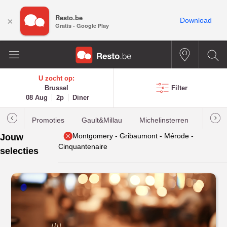
Resto.be
×
Download
Gratis - Google Play
U zocht op:
Brussel
Filter
08 Aug
2p
Diner
Promoties
Gault&Millau
Michelinsterren
Meest
Montgomery - Gribaumont - Mérode -
Jouw
Cinquantenaire
selecties