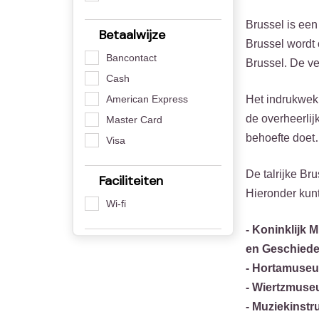
Brussel is een 
Betaalwijze
Brussel wordt 
Bancontact
Brussel. De v
Cash
Het indrukwekk
American Express
de overheerlij
Master Card
behoefte doe
Visa
De talrijke Br
Faciliteiten
Hieronder kunt
Wi-fi
- Koninklijk
en Geschiede
- Hortamuse
- Wiertzmus
- Muziekins