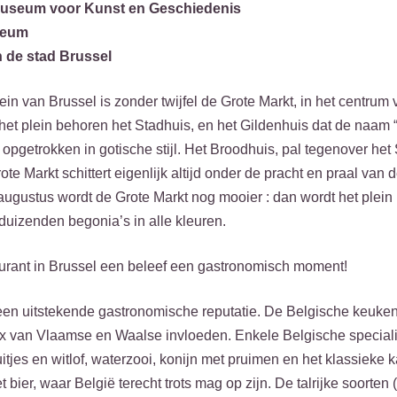
 museum voor Kunst en Geschiedenis
seum
 de stad Brussel
ein van Brussel is zonder twijfel de Grote Markt, in het centrum
et plein behoren het Stadhuis, en het Gildenhuis dat de naam 
 opgetrokken in gotische stijl. Het Broodhuis, pal tegenover he
ote Markt schittert eigenlijk altijd onder de pracht en praal va
ugustus wordt de Grote Markt nog mooier : dan wordt het plein
uizenden begonia’s in alle kleuren.
urant in Brussel een beleef een gastronomisch moment!
een uitstekende gastronomische reputatie. De Belgische keuken
 van Vlaamse en Waalse invloeden. Enkele Belgische specialite
itjes en witlof, waterzooi, konijn met pruimen en het klassiek
 bier, waar België terecht trots mag op zijn. De talrijke soorten