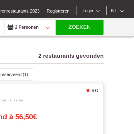
NL
Login
rrenrestaurants 2023
Registreren
ZOEKEN
2 Personen
2 restaurants gevonden
ereserveerd
(1)
9.0
nse, Italiaanse
d à 56,50€