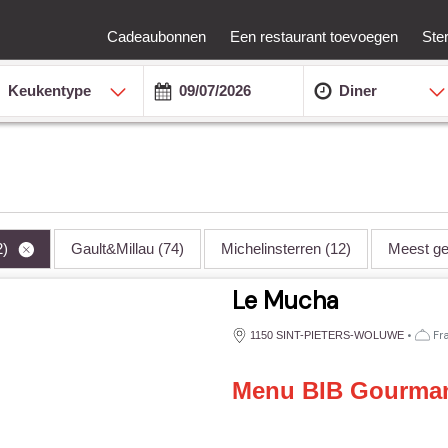
Cadeaubonnen
Een restaurant toevoegen
Ste
Keukentype
Diner
2)
Gault&Millau
(74)
Michelinsterren
(12)
Meest g
Le Mucha
•
Fra
1150 SINT-PIETERS-WOLUWE
Menu BIB Gourman