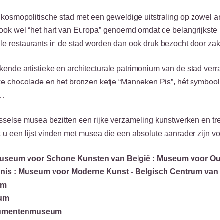
kosmopolitische stad met een geweldige uitstraling op zowel artist
ook wel “het hart van Europa” genoemd omdat de belangrijkste 
ele restaurants in de stad worden dan ook druk bezocht door z
ende artistieke en architecturale patrimonium van de stad verra
ke chocolade en het bronzen ketje “Manneken Pis”, hét symbool v
t…
usselse musea bezitten een rijke verzameling kunstwerken en tr
 u een lijst vinden met musea die een absolute aanrader zijn v
 Museum voor Schone Kunsten van België : Museum voor Ou
nis : Museum voor Moderne Kunst - Belgisch Centrum van 
um
eum
trumentenmuseum