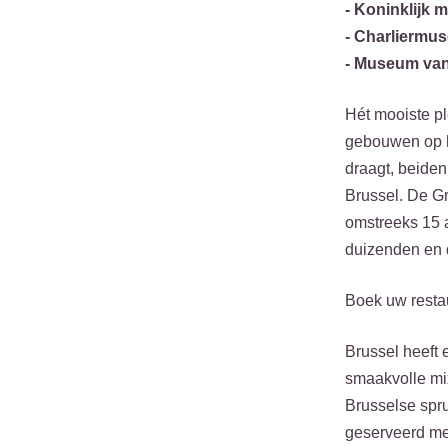
- Koninklijk
- Charliermu
- Museum van
Hét mooiste pl
gebouwen op h
draagt, beiden
Brussel. De Gr
omstreeks 15 a
duizenden en d
Boek uw resta
Brussel heeft 
smaakvolle mix
Brusselse spru
geserveerd met