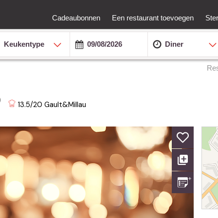
Cadeaubonnen
Een restaurant toevoegen
Ste
Keukentype
Diner
Res
)
13.5/20
Gault&Millau