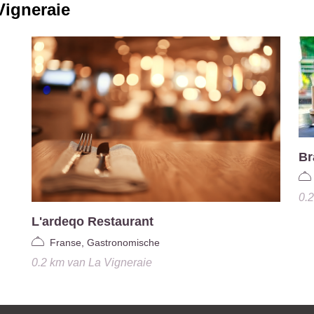
Vigneraie
Br
0.
L'ardeqo Restaurant
Franse, Gastronomische
0.2 km
van
La Vigneraie