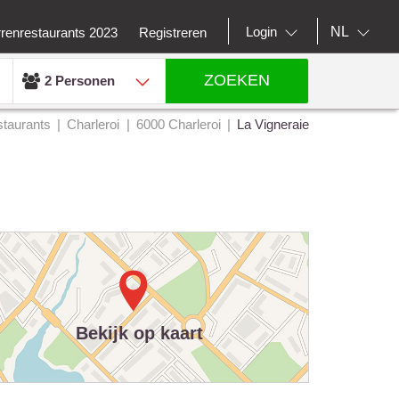
NL
Login
rrenrestaurants 2023
Registreren
ZOEKEN
2 Personen
taurants
Charleroi
6000 Charleroi
La Vigneraie
Bekijk op kaart