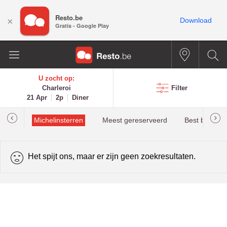
Resto.be
×
Download
Gratis - Google Play
U zocht op:
Charleroi
Filter
21 Apr
2p
Diner
illau
Michelinsterren
Meest gereserveerd
Best beoorde
Het spijt ons, maar er zijn geen zoekresultaten.