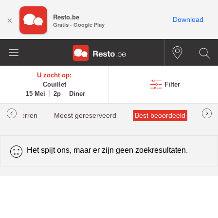
Resto.be
×
Download
Gratis - Google Play
U zocht op:
Couillet
Filter
15 Mei
2p
Diner
helinsterren
Meest gereserveerd
Best beoordeeld
Het spijt ons, maar er zijn geen zoekresultaten.