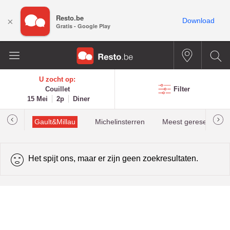
Resto.be
×
Download
Gratis - Google Play
U zocht op:
Couillet
Filter
15 Mei
2p
Diner
oties
Gault&Millau
Michelinsterren
Meest gereserveerd
Het spijt ons, maar er zijn geen zoekresultaten.